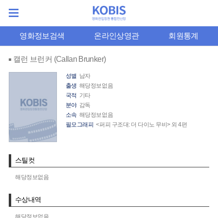
영화정보검색
온라인상영관
회원통계
캘런 브런커 (Callan Brunker)
성별
남자
출생
해당정보없음
국적
기타
분야
감독
소속
해당정보없음
필모그래피
<퍼피 구조대: 더 다이노 무비> 외 4편
스틸컷
해당정보없음
수상내역
해당정보없음