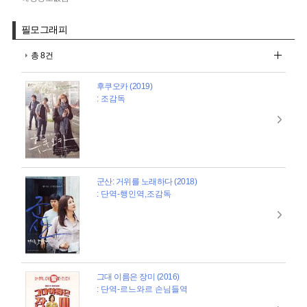
필모그래피
총 8건
후쿠오카 (2019)
: 조감독
군산: 거위를 노래하다 (2018)
: 단역-행인역,조감독
그대 이름은 장미 (2016)
: 단역-르느와르 손님들역