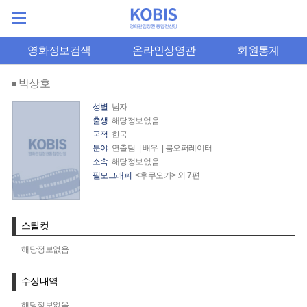
영화정보검색
온라인상영관
회원통계
박상호
성별
남자
출생
해당정보없음
국적
한국
분야
연출팀 | 배우 | 붐오퍼레이터
소속
해당정보없음
필모그래피
<후쿠오카> 외 7편
스틸컷
해당정보없음
수상내역
해당정보없음