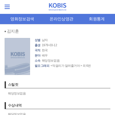
영화정보검색
온라인상영관
회원통계
김지훈
성별
남자
출생
1979-03-12
국적
한국
분야
배우
소속
해당정보없음
필모그래피
<막걸리가 알려줄거야 > 외 6편
스틸컷
해당정보없음
수상내역
해당정보없음