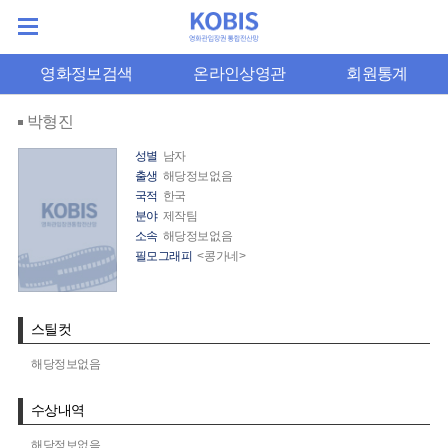
영화정보검색
온라인상영관
회원통계
박형진
성별
남자
출생
해당정보없음
국적
한국
분야
제작팀
소속
해당정보없음
필모그래피
<콩가네>
스틸컷
해당정보없음
수상내역
해당정보없음