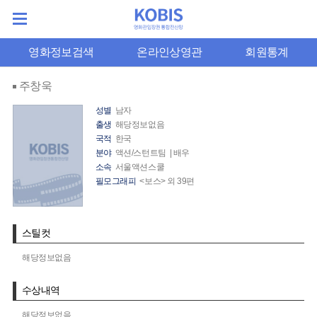
영화정보검색
온라인상영관
회원통계
주창욱
성별
남자
출생
해당정보없음
국적
한국
분야
액션/스턴트팀 | 배우
소속
서울액션스쿨
필모그래피
<보스> 외 39편
스틸컷
해당정보없음
수상내역
해당정보없음