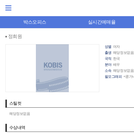
박스오피스
실시간예매율
정희원
성별
여자
출생
해당정보없음
국적
한국
분야
배우
소속
해당정보없음
필모그래피
<콩가
스틸컷
해당정보없음
수상내역