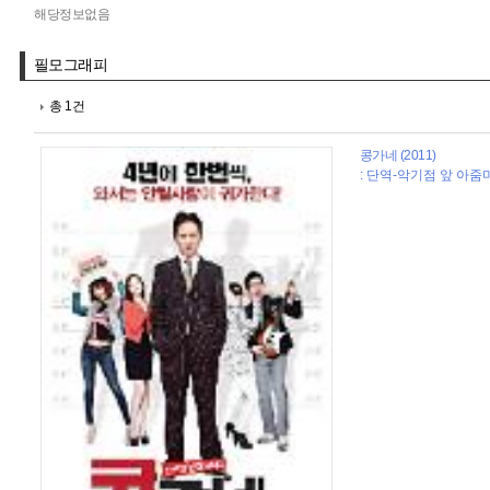
해당정보없음
필모그래피
총 1건
콩가네 (2011)
: 단역-악기점 앞 아줌