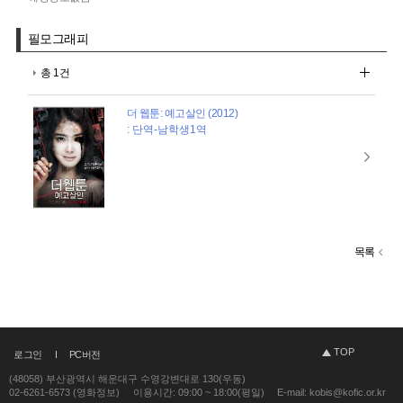
필모그래피
총 1건
더 웹툰: 예고살인 (2012)
: 단역-남학생1역
목록
TOP
로그인
PC버전
(48058) 부산광역시 해운대구 수영강변대로 130(우동)
02-6261-6573 (영화정보)
이용시간: 09:00 ~ 18:00(평일)
E-mail: kobis@kofic.or.kr