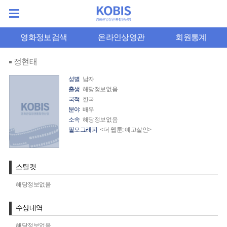
영화정보검색
온라인상영관
회원통계
정현태
성별
남자
출생
해당정보없음
국적
한국
분야
배우
소속
해당정보없음
필모그래피
<더 웹툰: 예고살인>
스틸컷
해당정보없음
수상내역
해당정보없음