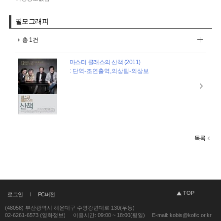
필모그래피
총 1건
마스터 클래스의 산책 (2011)
: 단역-조연출역,의상팀-의상보
목록
TOP
로그인
PC버전
(48058) 부산광역시 해운대구 수영강변대로 130(우동)
02-6261-6573 (영화정보)
이용시간: 09:00 ~ 18:00(평일)
E-mail: kobis@kofic.or.kr