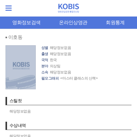
영화정보검색
온라인상영관
회원통계
이호동
성별
해당정보없음
출생
해당정보없음
국적
한국
분야
의상팀
소속
해당정보없음
필모그래피
<마스터 클래스의 산책>
스틸컷
해당정보없음
수상내역
해당정보없음