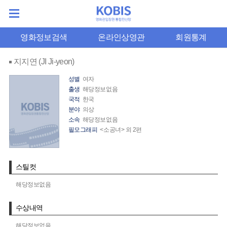
영화정보검색
온라인상영관
회원통계
지지연 (JI Ji-yeon)
성별
여자
출생
해당정보없음
국적
한국
분야
의상
소속
해당정보없음
필모그래피
<소공녀> 외 2편
스틸컷
해당정보없음
수상내역
해당정보없음