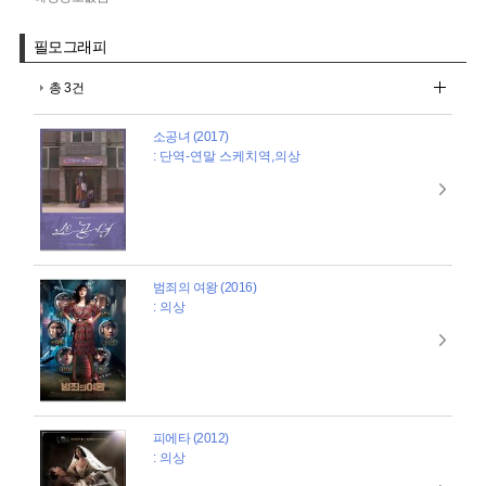
필모그래피
총 3건
소공녀 (2017)
: 단역-연말 스케치역,의상
범죄의 여왕 (2016)
: 의상
피에타 (2012)
: 의상