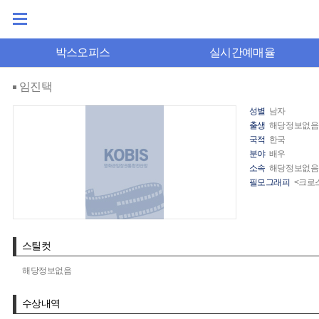
박스오피스
실시간예매율
임진택
성별
남자
출생
해당정보없음
국적
한국
분야
배우
소속
해당정보없음
필모그래피
<크로스
스틸컷
해당정보없음
수상내역