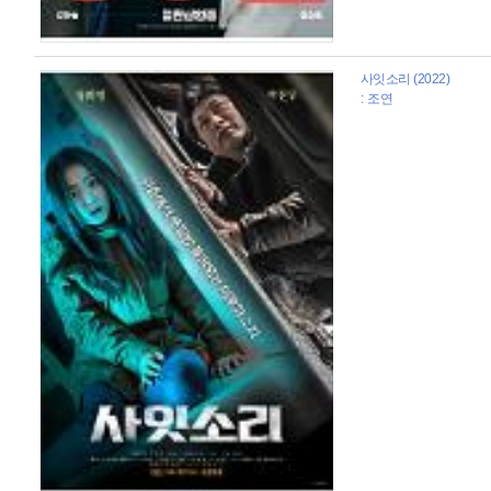
사잇소리 (2022)
: 조연