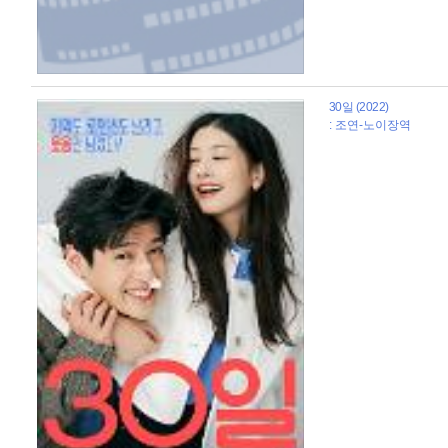
30일 (2022)
: 조연-노이장역