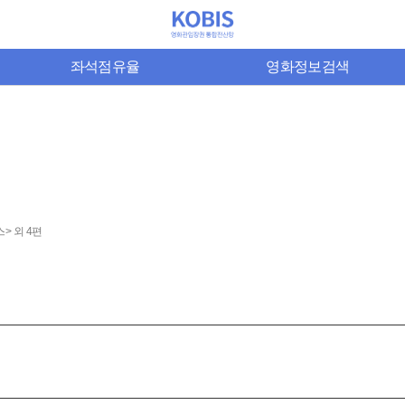
좌석점유율
영화정보검색
> 외 4편