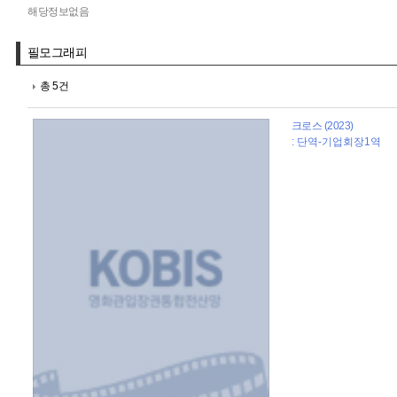
해당정보없음
필모그래피
총 5건
크로스 (2023)
: 단역-기업회장1역