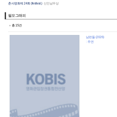
춘사영화제 24회 (festival.)
신인남우상
필모그래피
총 15건
남편들 (2026)
: 주연