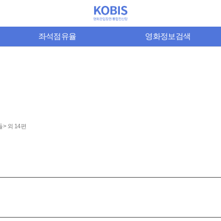
좌석점유율
영화정보검색
> 외 14편