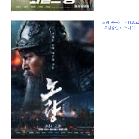
노량: 죽음의 바다 (2022
: 특별출연-이억기역