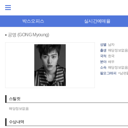
박스오피스
실시간예매율
공명 (GONG Myoung)
성별
남자
출생
해당정보없음
국적
한국
분야
배우
소속
해당정보없음
필모그래피
<남편들
스틸컷
해당정보없음
수상내역