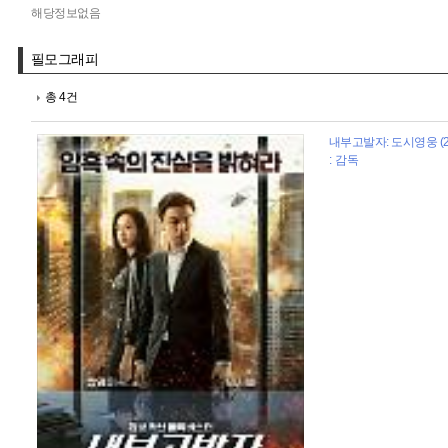
해당정보없음
필모그래피
총 4건
내부고발자: 도시영웅 (2
: 감독