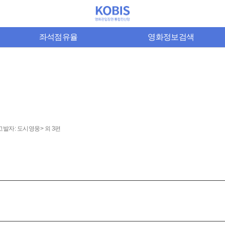
좌석점유율
영화정보검색
발자: 도시영웅> 외 3편