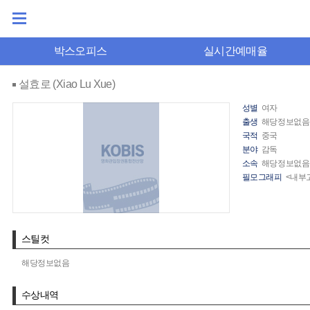
박스오피스
실시간예매율
설효로 (Xiao Lu Xue)
성별
여자
출생
해당정보없음
국적
중국
분야
감독
소속
해당정보없음
필모그래피
<내부고
스틸컷
해당정보없음
수상내역