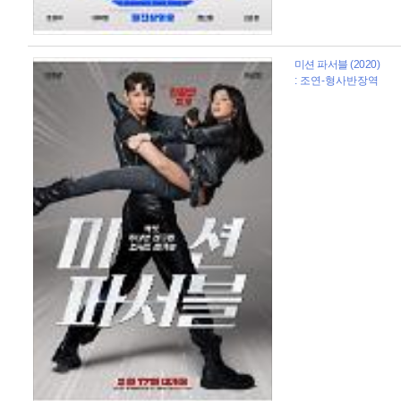
미션 파서블 (2020)
: 조연-형사반장역