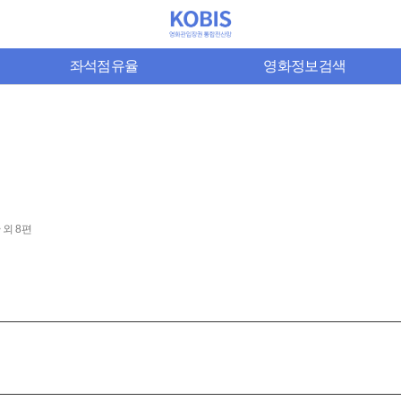
좌석점유율
영화정보검색
 외 8편