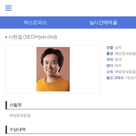
박스오피스
실시간예매율
서현철 (SEO Hyun-chul)
성별
남자
출생
해당정보없음
국적
한국
분야
배우
소속
해당정보없음
필모그래피
<장손>
스틸컷
해당정보없음
수상내역