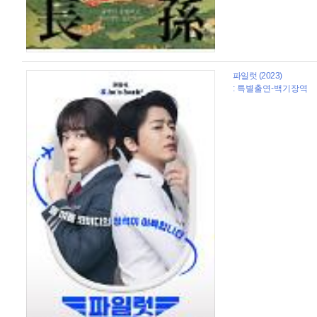
파일럿 (2023)
: 특별출연-백기장역