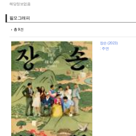
해당정보없음
필모그래피
총 9건
장손 (2023)
: 주연