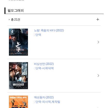
필모그래피
총 21건
노량: 죽음의 바다 (2022)
: 단역
비상선언 (2022)
: 단역-시위대역
액션동자 (2022)
: 단역-의사역,제작팀