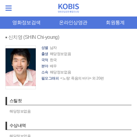
영화정보검색
온라인상영관
회원통계
신치영 (SHIN Chi-young)
성별
남자
출생
해당정보없음
국적
한국
분야
배우
소속
해당정보없음
필모그래피
<노량: 죽음의 바다> 외 20편
스틸컷
해당정보없음
수상내역
해당정보없음