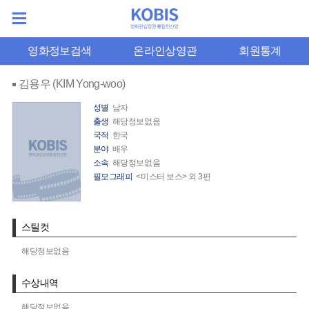
영화정보검색
온라인상영관
회원통계
김용우 (KIM Yong-woo)
성별
남자
출생
해당정보없음
국적
한국
분야
배우
소속
해당정보없음
필모그래피
<미스터 보스> 외 3편
스틸컷
해당정보없음
수상내역
해당정보없음