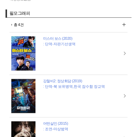
필모그래피
총 4건
미스터 보스 (2020)
: 단역-자판기선생역
강철비2: 정상회담 (2019)
: 단역-북 보위병역,한국 잠수함 장교역
어떤살인 (2015)
: 조연-마상범역