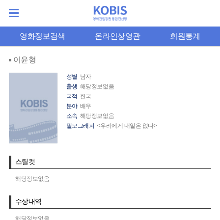
영화정보검색
온라인상영관
회원통계
이윤형
성별
남자
출생
해당정보없음
국적
한국
분야
배우
소속
해당정보없음
필모그래피
<우리에게 내일은 없다>
스틸컷
해당정보없음
수상내역
해당정보없음