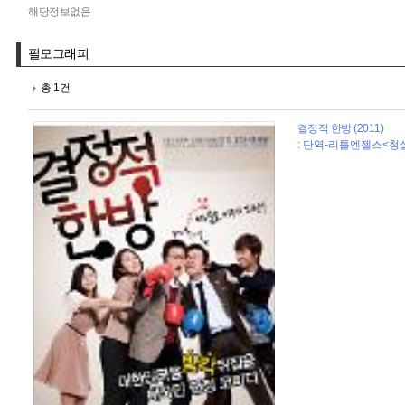
해당정보없음
필모그래피
총 1건
결정적 한방 (2011)
: 단역-리틀엔젤스<청