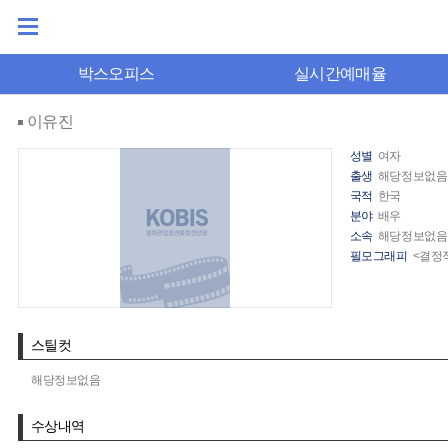
박스오피스
실시간예매율
이유진
성별
여자
출생
해당정보없음
국적
한국
분야
배우
소속
해당정보없음
필모그래피
<결정
스틸컷
해당정보없음
수상내역