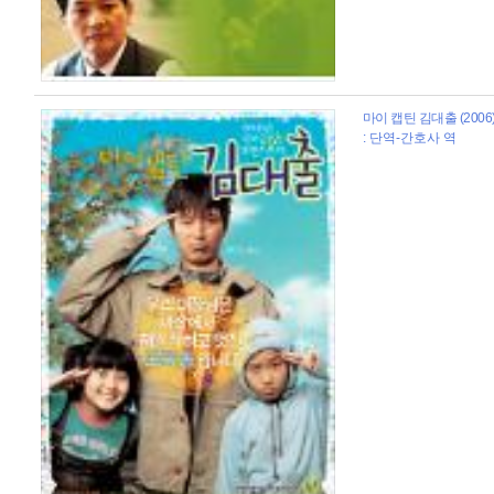
마이 캡틴 김대출 (2006
: 단역-간호사 역