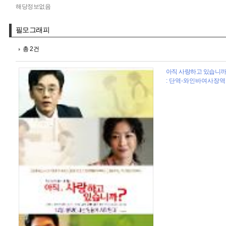
해당정보없음
필모그래피
총 2건
아직 사랑하고 있습니까? 
: 단역-와인바여사장역