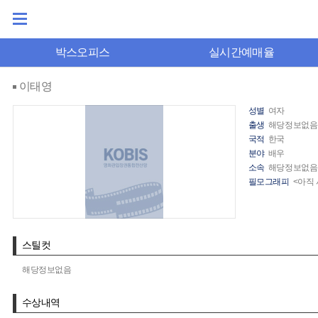
박스오피스
실시간예매율
이태영
성별
여자
출생
해당정보없음
국적
한국
분야
배우
소속
해당정보없음
필모그래피
<아직 
스틸컷
해당정보없음
수상내역