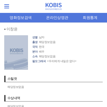
영화정보검색
온라인상영관
회원통계
이창윤
성별
남자
출생
해당정보없음
국적
한국
분야
배우
소속
해당정보없음
필모그래피
<우리에게 내일은 없다>
스틸컷
해당정보없음
수상내역
해당정보없음