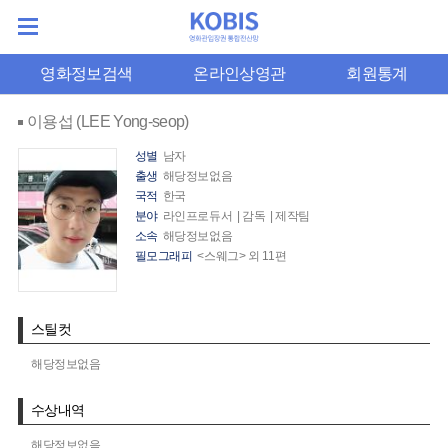
영화정보검색
온라인상영관
회원통계
이용섭 (LEE Yong-seop)
성별
남자
출생
해당정보없음
국적
한국
분야
라인프로듀서 | 감독 | 제작팀
소속
해당정보없음
필모그래피
<스웨그> 외 11편
스틸컷
해당정보없음
수상내역
해당정보없음