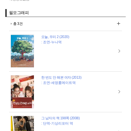
필모그래피
총 3건
오늘, 우리 2 (2020)
: 조연-누나역
한 번도 안 해본 여자 (2013)
: 조연-세영룸메이트역
그 남자의 책 198쪽 (2008)
: 단역-기상리포터 역