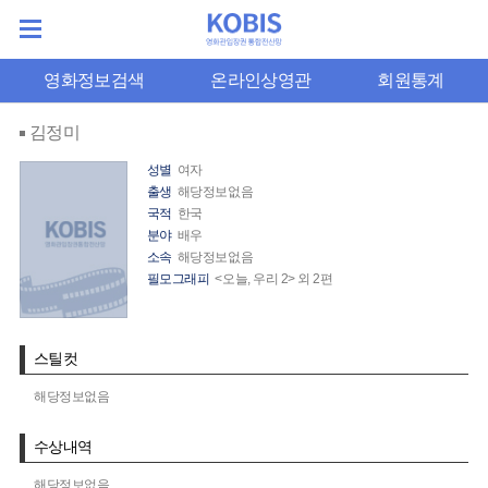
영화정보검색
온라인상영관
회원통계
김정미
성별
여자
출생
해당정보없음
국적
한국
분야
배우
소속
해당정보없음
필모그래피
<오늘, 우리 2> 외 2편
스틸컷
해당정보없음
수상내역
해당정보없음