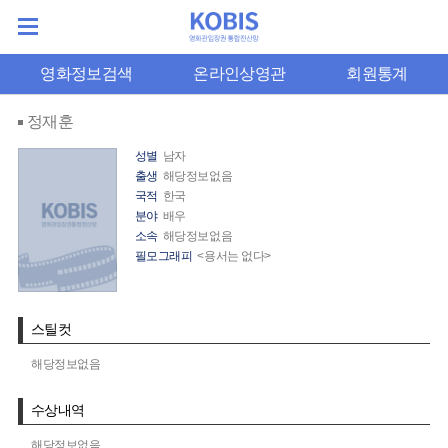
영화정보검색
온라인상영관
회원통계
정재훈
성별
남자
출생
해당정보없음
국적
한국
분야
배우
소속
해당정보없음
필모그래피
<용서는 없다>
스틸컷
해당정보없음
수상내역
해당정보없음