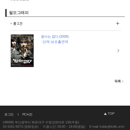
필모그래피
총 1건
용서는 없다 (2009)
: 단역-보조출연역
목록
TOP
로그인
PC버전
(48058) 부산광역시 해운대구 수영강변대로 130(우동)
02-6261-6573 (영화정보)
이용시간: 09:00 ~ 18:00(평일)
E-mail: kobis@kofic.or.kr