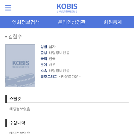
영화정보검색
온라인상영관
회원통계
김철수
성별
남자
출생
해당정보없음
국적
한국
분야
배우
소속
해당정보없음
필모그래피
<카운트다운>
스틸컷
해당정보없음
수상내역
해당정보없음