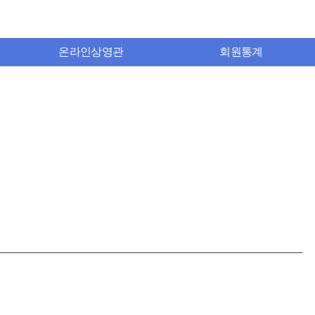
온라인상영관
회원통계