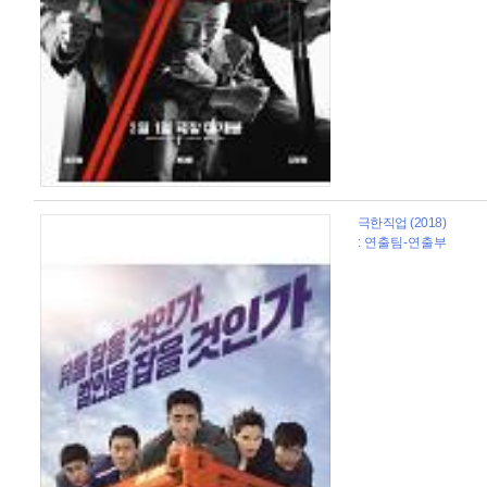
극한직업 (2018)
: 연출팀-연출부