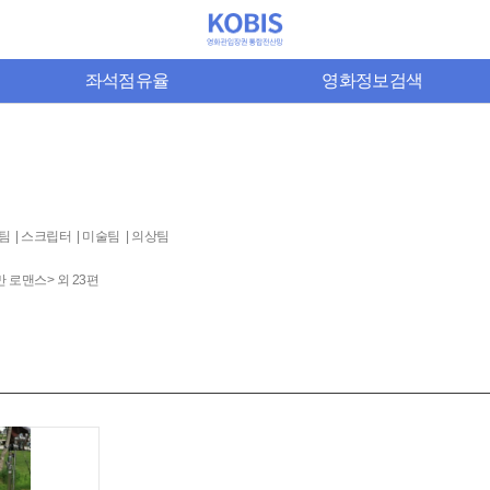
좌석점유율
영화정보검색
팀 | 스크립터 | 미술팀 | 의상팀
 로맨스> 외 23편