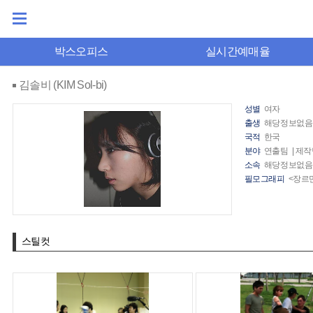
박스오피스
실시간예매율
김솔비 (KIM Sol-bi)
성별
여자
출생
해당정보없음
국적
한국
분야
연출팀 | 제작
소속
해당정보없음
필모그래피
<장르만
스틸컷