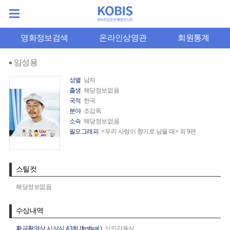
영화정보검색
온라인상영관
회원통계
임성용
성별
남자
출생
해당정보없음
국적
한국
분야
조감독
소속
해당정보없음
필모그래피
<우리 사랑이 향기로 남을 때> 외 9편
스틸컷
해당정보없음
수상내역
황금촬영상 시상식 43회 (festival.)
신인감독상