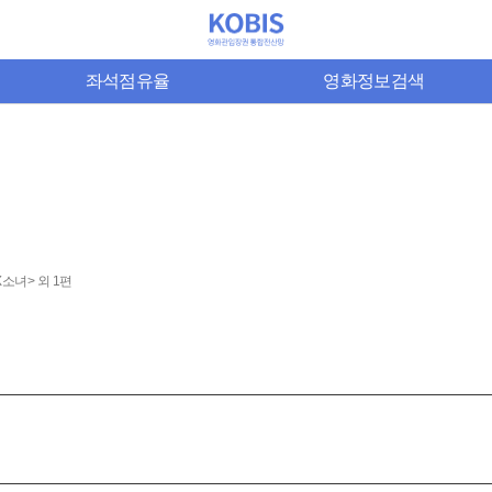
좌석점유율
영화정보검색
소녀> 외 1편