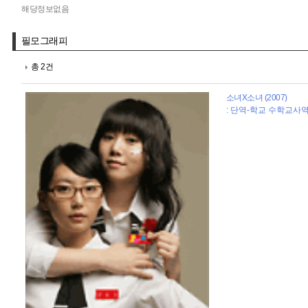
해당정보없음
필모그래피
총 2건
소녀X소녀 (2007)
: 단역-학교 수학교사