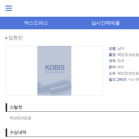
박스오피스
실시간예매율
임현진
성별
남자
출생
해당정보없음
국적
한국
분야
배우
소속
해당정보없음
필모그래피
<소녀X
스틸컷
해당정보없음
수상내역