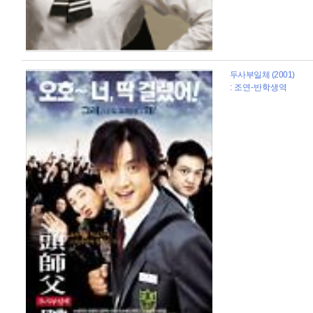
두사부일체 (2001)
: 조연-반학생역