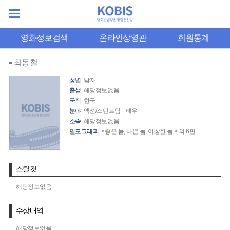
영화정보검색
온라인상영관
회원통계
최동철
성별
남자
출생
해당정보없음
국적
한국
분야
액션/스턴트팀 | 배우
소속
해당정보없음
필모그래피
<좋은 놈, 나쁜 놈, 이상한 놈 > 외 6편
스틸컷
해당정보없음
수상내역
해당정보없음