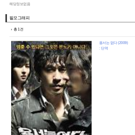
해당정보없음
필모그래피
총 1건
용서는 없다 (2009)
: 단역