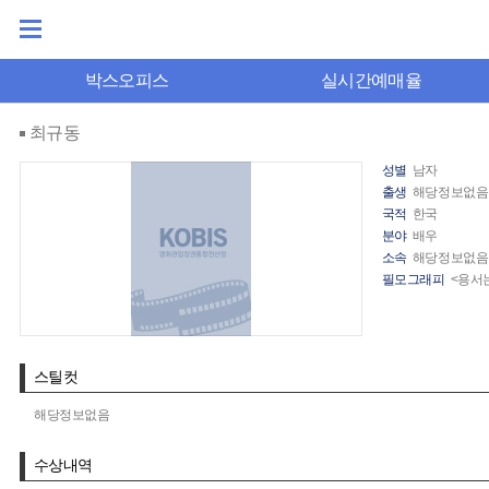
박스오피스
실시간예매율
최규동
성별
남자
출생
해당정보없음
국적
한국
분야
배우
소속
해당정보없음
필모그래피
<용서
스틸컷
해당정보없음
수상내역