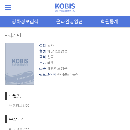
영화정보검색
온라인상영관
회원통계
김기만
성별
남자
출생
해당정보없음
국적
한국
분야
배우
소속
해당정보없음
필모그래피
<카운트다운>
스틸컷
해당정보없음
수상내역
해당정보없음