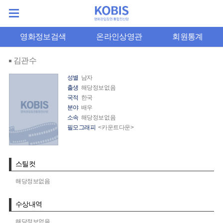
영화정보검색
온라인상영관
회원통계
김관수
성별
남자
출생
해당정보없음
국적
한국
분야
배우
소속
해당정보없음
필모그래피
<카운트다운>
스틸컷
해당정보없음
수상내역
해당정보없음