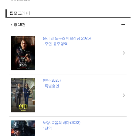
필모그래피
총 19건
온리 갓 노우즈 에브리띵 (2025)
: 주연-윤주영역
인턴 (2025)
: 특별출연
노량: 죽음의 바다 (2022)
: 단역