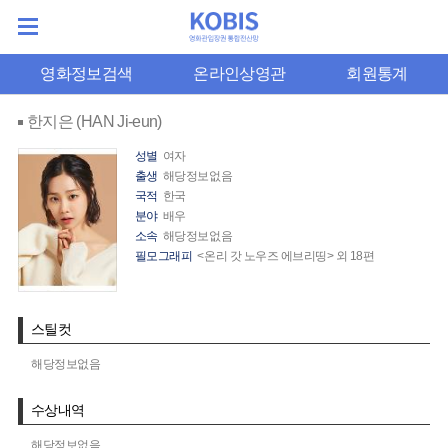
영화정보검색
온라인상영관
회원통계
한지은 (HAN Ji-eun)
성별
여자
출생
해당정보없음
국적
한국
분야
배우
소속
해당정보없음
필모그래피
<온리 갓 노우즈 에브리띵> 외 18편
스틸컷
해당정보없음
수상내역
해당정보없음