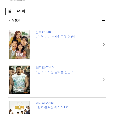
필모그래피
총 5건
담보 (2020)
: 단역-승이 남자친구(신랑)역
챔피언 (2017)
: 단역-도박장 팔씨름 상인역
머니백 (2016)
: 단역-오락실 웨이터1역