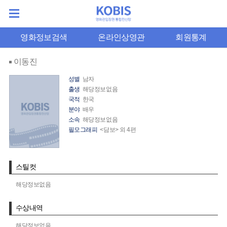
영화정보검색
온라인상영관
회원통계
이동진
성별
남자
출생
해당정보없음
국적
한국
분야
배우
소속
해당정보없음
필모그래피
<담보> 외 4편
스틸컷
해당정보없음
수상내역
해당정보없음