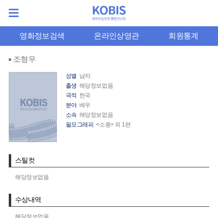
영화정보검색
온라인상영관
회원통계
조형우
성별
남자
출생
해당정보없음
국적
한국
분야
배우
소속
해당정보없음
필모그래피
<소풍> 외 1편
스틸컷
해당정보없음
수상내역
해당정보없음