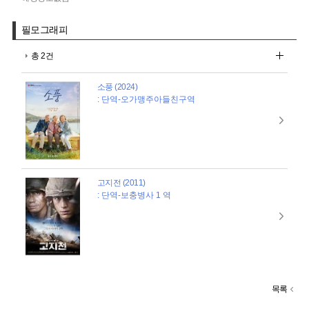
필모그래피
총 2건
소풍 (2024)
: 단역-오가맹주아들친구역
고지전 (2011)
: 단역-보충병사 1 역
목록