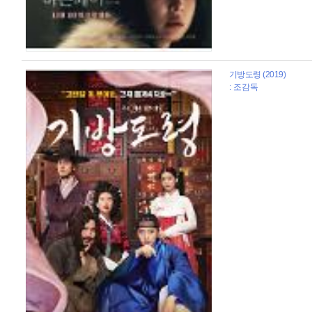
기방도령 (2019)
: 조감독