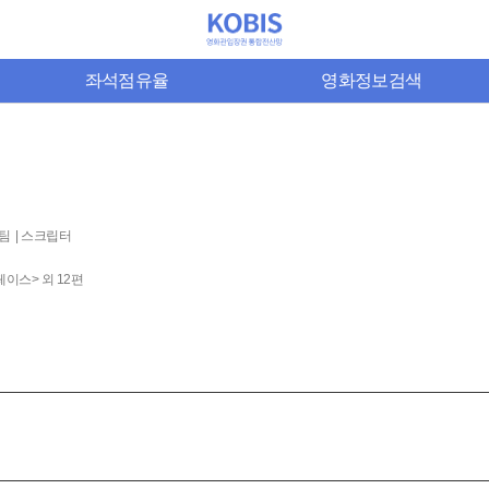
좌석점유율
영화정보검색
팀 | 스크립터
이스> 외 12편