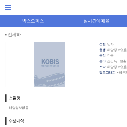
박스오피스
실시간예매율
전세하
성별
남자
출생
해당정보없음
국적
한국
분야
조감독 | 연출
소속
해당정보없음
필모그래피
<히든페
스틸컷
해당정보없음
수상내역