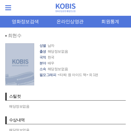
영화정보검색
온라인상영관
회원통계
최현수
성별
남자
출생
해당정보없음
국적
한국
분야
배우
소속
해당정보없음
필모그래피
<타짜: 원 아이드 잭> 외 1편
스틸컷
해당정보없음
수상내역
해당정보없음