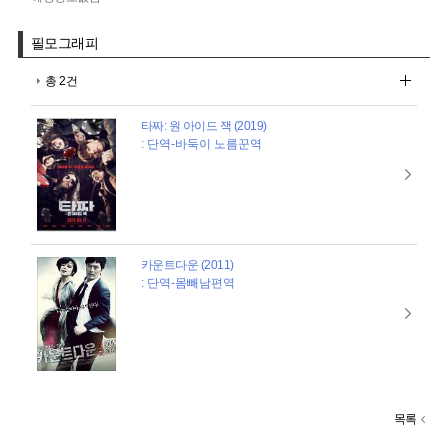
필모그래피
총 2건
타짜: 원 아이드 잭 (2019)
: 단역-바둑이 노름꾼역
카운트다운 (2011)
: 단역-몸빼남편역
목록