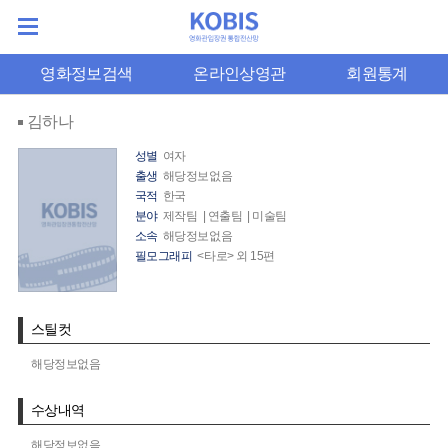
영화정보검색
온라인상영관
회원통계
김하나
성별
여자
출생
해당정보없음
국적
한국
분야
제작팀 | 연출팀 | 미술팀
소속
해당정보없음
필모그래피
<타로> 외 15편
스틸컷
해당정보없음
수상내역
해당정보없음