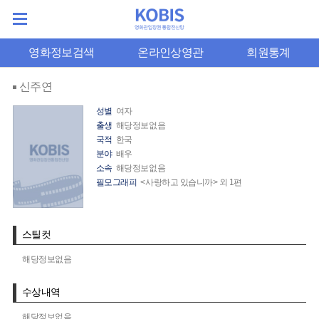
영화정보검색
온라인상영관
회원통계
신주연
성별
여자
출생
해당정보없음
국적
한국
분야
배우
소속
해당정보없음
필모그래피
<사랑하고 있습니까> 외 1편
스틸컷
해당정보없음
수상내역
해당정보없음