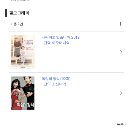
필모그래피
총 2건
사랑하고 있습니까 (2019)
: 단역-아주머니역
작업의 정석 (2005)
: 단역-조신녀역
목록