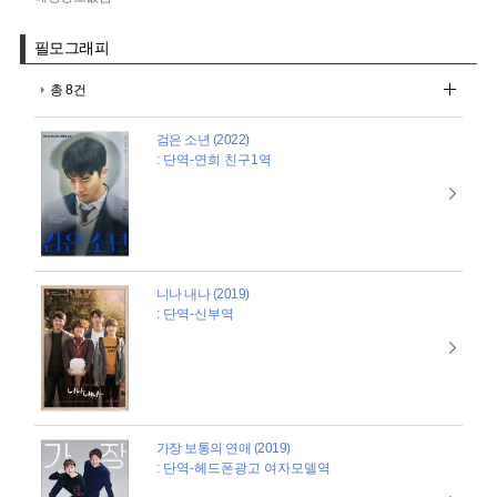
필모그래피
총 8건
검은 소년 (2022)
: 단역-연희 친구1역
니나 내나 (2019)
: 단역-신부역
가장 보통의 연애 (2019)
: 단역-헤드폰광고 여자모델역