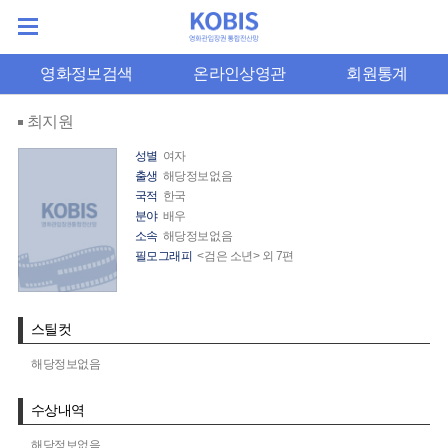
영화정보검색
온라인상영관
회원통계
최지원
성별
여자
출생
해당정보없음
국적
한국
분야
배우
소속
해당정보없음
필모그래피
<검은 소년> 외 7편
스틸컷
해당정보없음
수상내역
해당정보없음