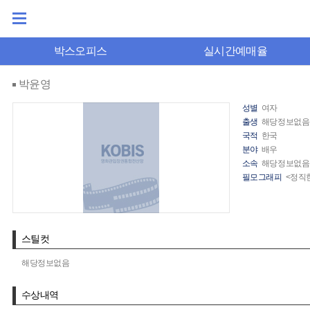
박스오피스
실시간예매율
박윤영
성별
여자
출생
해당정보없음
국적
한국
분야
배우
소속
해당정보없음
필모그래피
<정직한
스틸컷
해당정보없음
수상내역