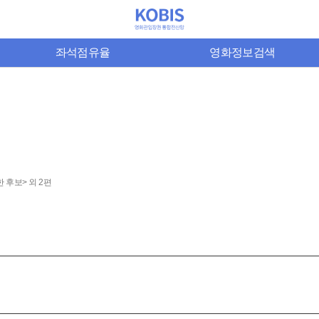
좌석점유율
영화정보검색
 후보> 외 2편