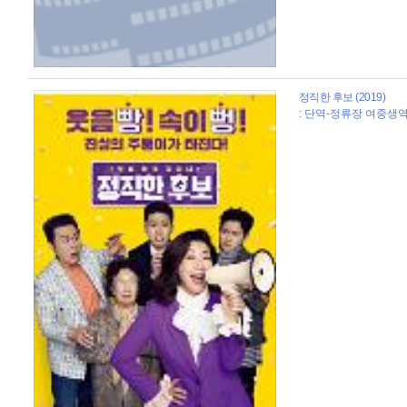
정직한 후보 (2019)
: 단역-정류장 여중생