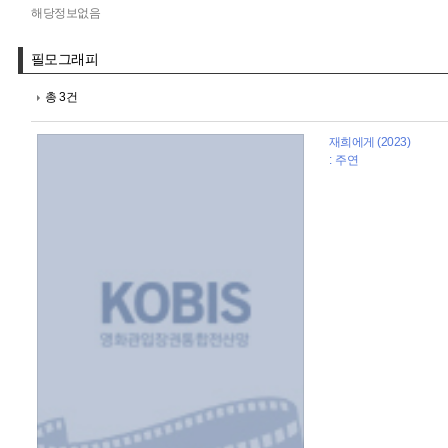
해당정보없음
필모그래피
총 3건
재희에게 (2023)
: 주연