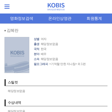
영화정보검색
온라인상영관
회원통계
김혜란
성별
여자
출생
해당정보없음
국적
한국
분야
배우
소속
해당정보없음
필모그래피
<기억할 만한 지나침> 외 1편
스틸컷
해당정보없음
수상내역
해당정보없음