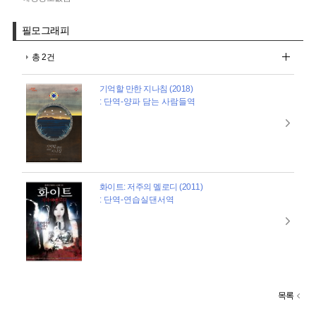
필모그래피
총 2건
기억할 만한 지나침 (2018)
: 단역-양파 담는 사람들역
화이트: 저주의 멜로디 (2011)
: 단역-연습실댄서역
목록