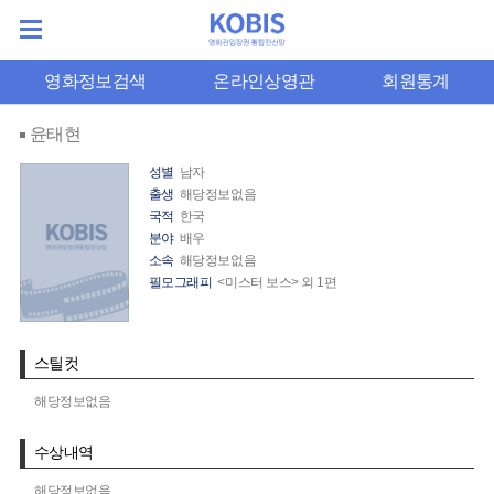
영화정보검색
온라인상영관
회원통계
윤태현
성별
남자
출생
해당정보없음
국적
한국
분야
배우
소속
해당정보없음
필모그래피
<미스터 보스> 외 1편
스틸컷
해당정보없음
수상내역
해당정보없음