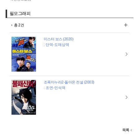
필모그래피
총 2건
미스터 보스 (2020)
: 단역-도매상역
조폭마누라2-돌아온 전설 (2003)
: 조연-민석역
목록