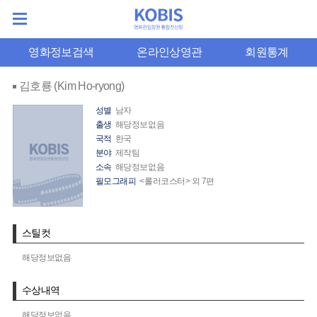
영화정보검색
온라인상영관
회원통계
김호룡 (Kim Ho-ryong)
성별
남자
출생
해당정보없음
국적
한국
분야
제작팀
소속
해당정보없음
필모그래피
<롤러코스터> 외 7편
스틸컷
해당정보없음
수상내역
해당정보없음