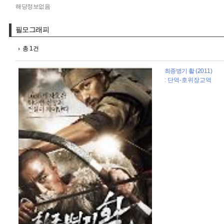
해당정보없음
필모그래피
총 1건
최종병기 활 (2011)
: 단역-호위장교역