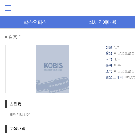
박스오피스
실시간예매율
김홍수
성별
남자
출생
해당정보없음
국적
한국
분야
배우
소속
해당정보없음
필모그래피
<최종
스틸컷
해당정보없음
수상내역