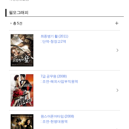
필모그래피
총 5건
최종병기 활 (2011)
: 단역-청장교2역
7급 공무원 (2008)
: 조연-해외사업부직원역
원스어폰어타임 (2008)
: 조연-헌병대원역