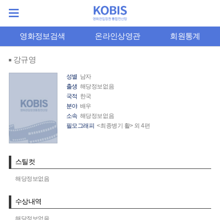
영화정보검색
온라인상영관
회원통계
강규영
성별
남자
출생
해당정보없음
국적
한국
분야
배우
소속
해당정보없음
필모그래피
<최종병기 활> 외 4편
스틸컷
해당정보없음
수상내역
해당정보없음