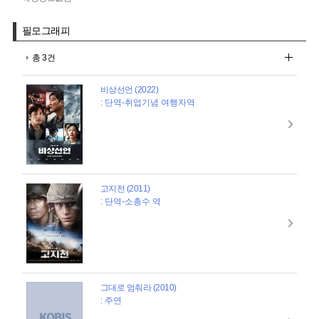
필모그래피
총 3건
비상선언 (2022)
: 단역-취업기념 여행자역
고지전 (2011)
: 단역-소총수 역
그대로 멈춰라 (2010)
: 주연