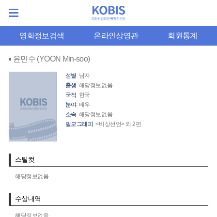
영화정보검색
온라인상영관
회원통계
윤민수 (YOON Min-soo)
성별
남자
출생
해당정보없음
국적
한국
분야
배우
소속
해당정보없음
필모그래피
<비상선언> 외 2편
스틸컷
해당정보없음
수상내역
해당정보없음