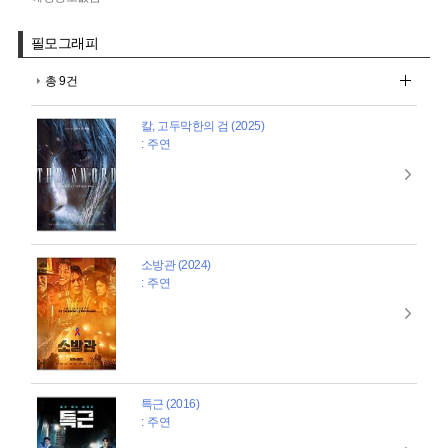
필모그래피
총 9건
칼, 고두막한의 검 (2025)
: 주연
소방관 (2024)
: 주연
특근 (2016)
: 주연