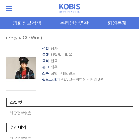
영화정보검색
온라인상영관
회원통계
주원 (JOO Won)
성별
남자
출생
해당정보없음
국적
한국
분야
배우
소속
심엔터테인먼트
필모그래피
<칼, 고두막한의 검> 외 8편
스틸컷
해당정보없음
수상내역
해당정보없음