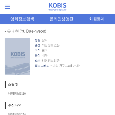
영화정보검색
온라인상영관
회원통계
유대현 (Yu Dae-hyeon)
성별
남자
출생
해당정보없음
국적
한국
분야
배우
소속
해당정보없음
필모그래피
<나의 친구, 그의 아내>
스틸컷
해당정보없음
수상내역
해당정보없음