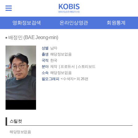
영화정보검색
온라인상영관
회원통계
배정민 (BAE Jeong-min)
성별
남자
출생
해당정보없음
국적
한국
분야
제작 | 프로듀서 | 스토리보드
소속
해당정보없음
필모그래피
<수색자> 외 26편
스틸컷
해당정보없음