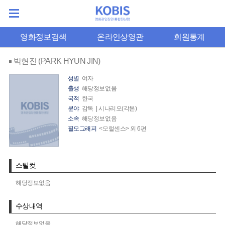
영화정보검색
온라인상영관
회원통계
박현진 (PARK HYUN JIN)
성별
여자
출생
해당정보없음
국적
한국
분야
감독 | 시나리오(각본)
소속
해당정보없음
필모그래피
<모럴센스> 외 6편
스틸컷
해당정보없음
수상내역
해당정보없음