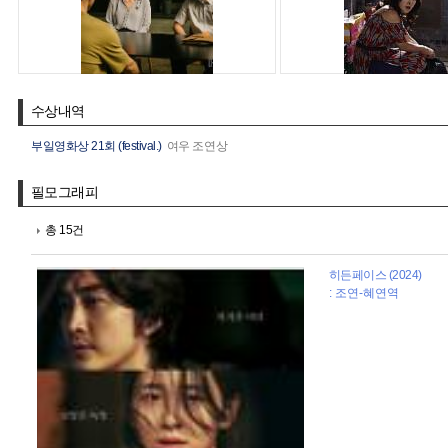
수상내역
부일영화상 21회 (festival.)
여우 조연상
필모그래피
총 15건
히든페이스 (2024)
: 조연-혜연역