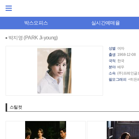
박스오피스
실시간예매율
박지영 (PARK Ji-young)
성별
여자
출생
1968-12-08
국적
한국
분야
배우
소속
(주)프레인글
필모그래피
<히든페
스틸컷