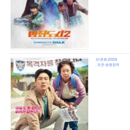
오! 문희 (2020)
: 조연-송원장역