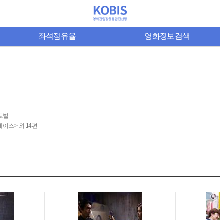
좌석점유율
영화정보검색
로벌
이스> 외 14편