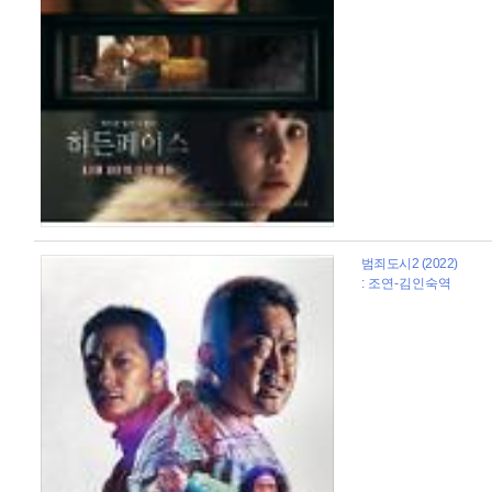
범죄도시2 (2022)
: 조연-김인숙역